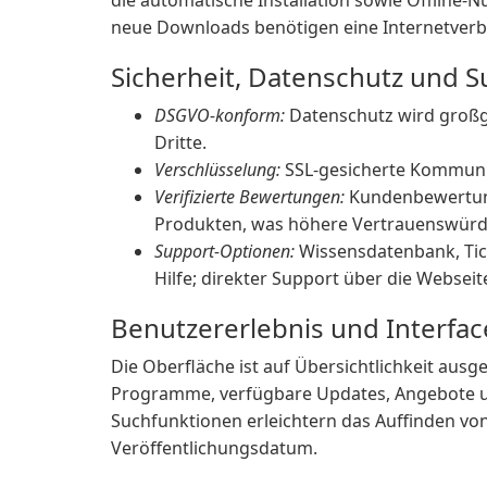
die automatische Installation sowie Offline-
neue Downloads benötigen eine Internetver
Sicherheit, Datenschutz und 
DSGVO-konform:
Datenschutz wird großg
Dritte.
Verschlüsselung:
SSL-gesicherte Kommuni
Verifizierte Bewertungen:
Kundenbewertung
Produkten, was höhere Vertrauenswürdig
Support-Optionen:
Wissensdatenbank, Tic
Hilfe; direkter Support über die Webseit
Benutzererlebnis und Interfac
Die Oberfläche ist auf Übersichtlichkeit ausge
Programme, verfügbare Updates, Angebote und
Suchfunktionen erleichtern das Auffinden v
Veröffentlichungsdatum.