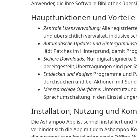
Anwender, die ihre Software-Bibliothek übersic
Hauptfunktionen und Vorteile
Zentrale Lizenzverwaltung:
Alle registrie
und übersichtlich verwaltet, inklusive sc
Automatische Updates und Hintergrundinsta
lädt Patches im Hintergrund, damit Prog
Sichere Downloads:
Nur digital signierte
bereitgestellt;Übertragungen sind per SS
Entdecken und Kaufen:
Programme und Part
durchsuchen und bei Aktionen mit Sond
Mehrsprachige Oberfläche:
Unterstützung 
Sprachumschaltung in den Einstellunge
Installation, Nutzung und Komp
Die Ashampoo App ist schnell installiert un
verbindet sich die App mit dem Ashampoo-Ko