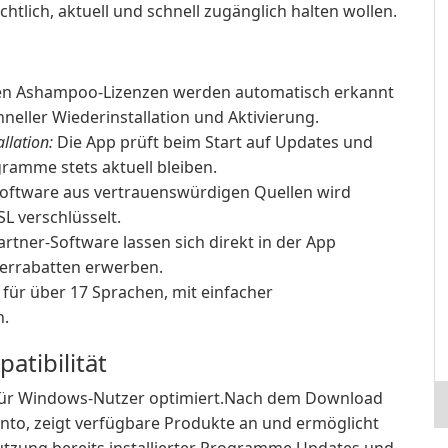
htlich, aktuell und schnell zugänglich halten wollen.
rten Ashampoo-Lizenzen werden automatisch erkannt
hneller Wiederinstallation und Aktivierung.
llation:
Die App prüft beim Start auf Updates und
ramme stets aktuell bleiben.
 Software aus vertrauenswürdigen Quellen wird
L verschlüsselt.
ner-Software lassen sich direkt in der App
errabatten erwerben.
für über 17 Sprachen, mit einfacher
n.
atibilität
d für Windows-Nutzer optimiert.Nach dem Download
nto, zeigt verfügbare Produkte an und ermöglicht