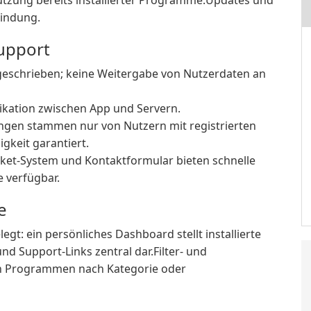
Nutzung bereits installierter Programme.Updates und
bindung.
Support
eschrieben; keine Weitergabe von Nutzerdaten an
kation zwischen App und Servern.
en stammen nur von Nutzern mit registrierten
keit garantiert.
ket-System und Kontaktformular bieten schnelle
e verfügbar.
e
legt: ein persönliches Dashboard stellt installierte
 Support-Links zentral dar.Filter- und
on Programmen nach Kategorie oder