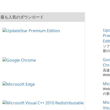
最も人気のダウンロード
Upd
Pr
Edi
ソフ
新の
とは、
Goo
Pre
でか
Ch
簡単
高速
た。
We
Mic
We
の新
Mic
Vis