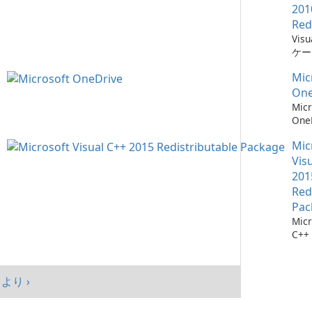
201
Red
Vis
ケー
に不
Mic
ーネ
One
Micr
One
イル
Mic
Vis
201
Red
Pac
Micr
C++
可能
シス
マン
より ›
まし