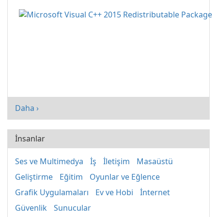
Daha ›
İnsanlar
Ses ve Multimedya
İş
İletişim
Masaüstü
Geliştirme
Eğitim
Oyunlar ve Eğlence
Grafik Uygulamaları
Ev ve Hobi
İnternet
Güvenlik
Sunucular