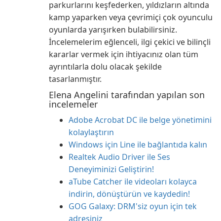
parkurlarını keşfederken, yıldızların altında
kamp yaparken veya çevrimiçi çok oyunculu
oyunlarda yarışırken bulabilirsiniz.
İncelemelerim eğlenceli, ilgi çekici ve bilinçli
kararlar vermek için ihtiyacınız olan tüm
ayrıntılarla dolu olacak şekilde
tasarlanmıştır.
Elena Angelini tarafından yapılan son
incelemeler
Adobe Acrobat DC ile belge yönetimini
kolaylaştırın
Windows için Line ile bağlantıda kalın
Realtek Audio Driver ile Ses
Deneyiminizi Geliştirin!
aTube Catcher ile videoları kolayca
indirin, dönüştürün ve kaydedin!
GOG Galaxy: DRM'siz oyun için tek
adresiniz