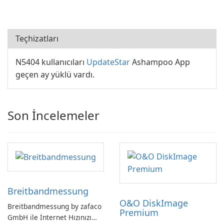
Teçhizatları
N5404 kullanıcıları
UpdateStar
Ashampoo App
geçen ay yüklü vardı.
Son İncelemeler
Breitbandmessung
O&O DiskImage
Breitbandmessung by zafaco
Premium
GmbH ile İnternet Hızınızı