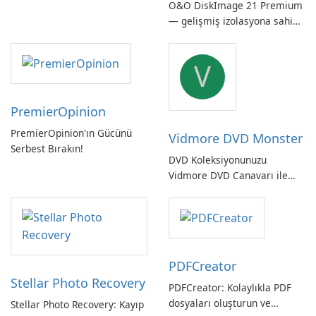
O&O DiskImage 21 Premium
Kontrol Edin!
— gelişmiş izolasyona sahip
güçlü, Alman yapımı tam
sistem yedekleme
V
PremierOpinion
PremierOpinion'ın Gücünü
Vidmore DVD Monster
Serbest Bırakın!
DVD Koleksiyonunuzu
Vidmore DVD Canavarı ile
Açın
PDFCreator
Stellar Photo Recovery
PDFCreator: Kolaylıkla PDF
dosyaları oluşturun ve
Stellar Photo Recovery: Kayıp