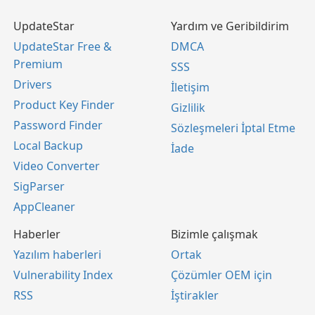
UpdateStar
Yardım ve Geribildirim
UpdateStar Free &
DMCA
Premium
SSS
Drivers
İletişim
Product Key Finder
Gizlilik
Password Finder
Sözleşmeleri İptal Etme
Local Backup
İade
Video Converter
SigParser
AppCleaner
Haberler
Bizimle çalışmak
Yazılım haberleri
Ortak
Vulnerability Index
Çözümler OEM için
RSS
İştirakler