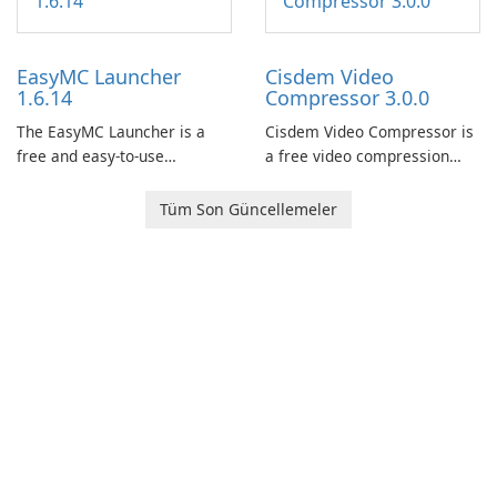
features, this app allows
now offers widescreen
users to easily design 3D
support.
models and generate
EasyMC Launcher
Cisdem Video
captivating animated scenes.
1.6.14
Compressor 3.0.0
The EasyMC Launcher is a
Cisdem Video Compressor is
free and easy-to-use
a free video compression
Minecraft launcher
software for Mac. It allows
developed by EasyMC. It
users to compress media
Tüm Son Güncellemeler
allows Minecraft players to
files by setting the
quickly and easily access
percentage, target file size,
their favorite servers and
and file parameters to
mods with just a few clicks.
ensure satisfactory results.