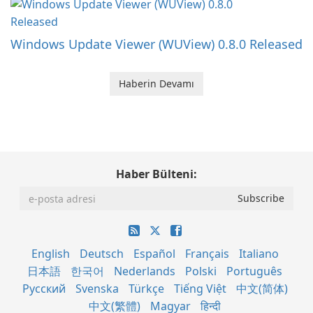
Windows Update Viewer (WUView) 0.8.0 Released
Haberin Devamı
Haber Bülteni:
English
Deutsch
Español
Français
Italiano
日本語
한국어
Nederlands
Polski
Português
Русский
Svenska
Türkçe
Tiếng Việt
中文(简体)
中文(繁體)
Magyar
हिन्दी