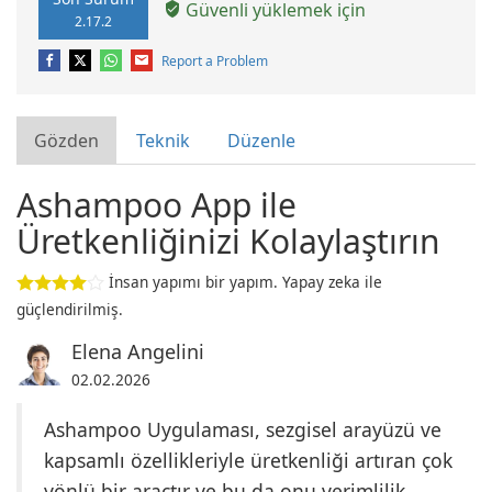
Güvenli yüklemek için
2.17.2
Report a Problem
Gözden
Teknik
Düzenle
Ashampoo App ile
Üretkenliğinizi Kolaylaştırın
İnsan yapımı bir yapım. Yapay zeka ile
güçlendirilmiş.
Elena Angelini
02.02.2026
Ashampoo Uygulaması, sezgisel arayüzü ve
kapsamlı özellikleriyle üretkenliği artıran çok
yönlü bir araçtır ve bu da onu verimlilik