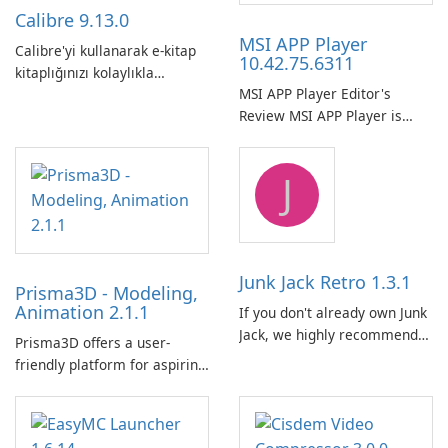
Calibre 9.13.0
MSI APP Player
Calibre'yi kullanarak e-kitap
10.42.75.6311
kitaplığınızı kolaylıkla
MSI APP Player Editor's
düzenleyin ve yönetin.
Review MSI APP Player is
MSI’s Windows Android
emulator built atop the
J
BlueStacks engine and tuned
for MSI hardware.
Junk Jack Retro 1.3.1
Prisma3D - Modeling,
Animation 2.1.1
If you don't already own Junk
Jack, we highly recommend
Prisma3D offers a user-
purchasing it before
friendly platform for aspiring
considering Junk Jack Retro.
3D creators to bring their
This game is where it all
imagination to life. With a
began! Junk Jack Retro,
wide range of tools and
formerly known as Junk Jack,